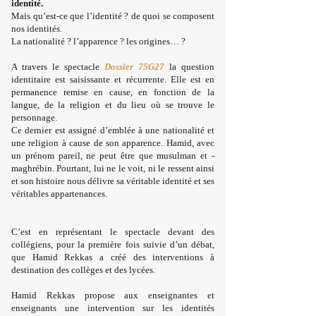
ide
ntité.
Mais qu’est-ce que l
’identité ? de quoi se composent
nos identités.
La ­nationalité ? ­l’apparence ? les origines… ?
A travers le spectacle
Dossier 75G27
la question
identitaire est saisissante et ­récurrente. Elle est en
permanence remise en cause, en fonction de la
langue, de la religion et du lieu où se trouve le
personnage.
Ce dernier est assigné d’emblée à une nationalité
et
une religion à cause de son ­apparence. Hamid, avec
un prénom pareil, ne peut être que musulman et ­
maghrébin. Pourtant, lui ne le voit, ni le ressent ainsi
et son histoire nous délivre sa véritable ­identité et ses
véritables appartenances.
C’est en représentant le sp
ectacle devant des
collégiens
, pour la première fois suivie d’un débat,
que Hamid Rekkas a créé des interventions à
destination des ­collèges et des lycées.
Hamid Rekkas propose aux enseignantes et
enseignants une intervention sur les identités